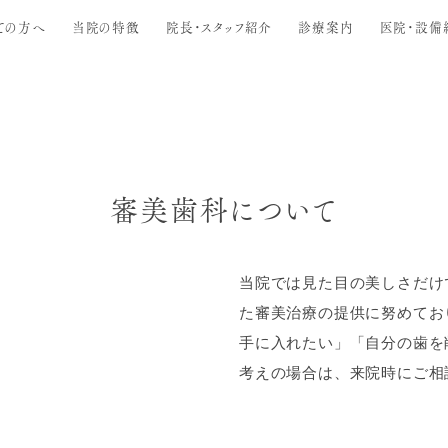
ての方へ
当院の特徴
院長・スタッフ紹介
診療案内
医院・設備
予防歯科
虫歯治療
歯周病治療
小児歯科
歯科口腔外科
入れ歯治療
審美歯科について
審美歯科・ホワイトニング
当院では見た目の美しさだけ
た審美治療の提供に努めてお
手に入れたい」「自分の歯を
考えの場合は、来院時にご相